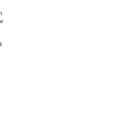
t
ar
g