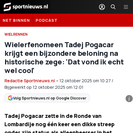
Sportnieuws.nl
NET BINNEN
PODCAST
WIELRENNEN
Wielerfenomeen Tadej Pogacar
krijgt een bijzondere beloning na
historische zege: 'Dat vond ik echt
wel cool'
Redactie Sportnieuws.nl
•
12 oktober 2025
om
10:27
/
Bijgewerkt op 12 oktober 2025 om 12:01
Volg Sportnieuws.nl op Google Discover
i
Tadej Pogacar zette in de Ronde van
Lombardije nog één keer een dikke streep
onder zijn status als alleenheerser in het