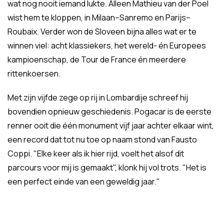
wat nog nooit iemand lukte. Alleen Mathieu van der Poel
wist hem te kloppen, in Milaan–Sanremo en Parijs–
Roubaix. Verder won de Sloveen bijna alles wat er te
winnen viel: acht klassiekers, het wereld- én Europees
kampioenschap, de Tour de France én meerdere
rittenkoersen.
Met zijn vijfde zege op rij in Lombardije schreef hij
bovendien opnieuw geschiedenis. Pogacar is de eerste
renner ooit die één monument vijf jaar achter elkaar wint,
een record dat tot nu toe op naam stond van Fausto
Coppi. "Elke keer als ik hier rijd, voelt het alsof dit
parcours voor mij is gemaakt", klonk hij vol trots. "Het is
een perfect einde van een geweldig jaar."