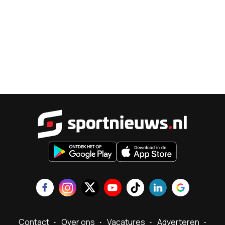
Sportnieu
Contact
Over ons
Vacatures
Adverteren