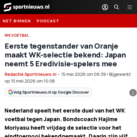
Sportnieuws.nl
NET BINNEN
PODCAST
WK VOETBAL
Eerste tegenstander van Oranje
maakt WK-selectie bekend: Japan
neemt 5 Eredivisie-spelers mee
Redactie Sportnieuws.nl
•
15 mei 2026
om
09:39
/
Bijgewerkt
op 15 mei 2026 om 10:08
Volg Sportnieuws.nl op Google Discover
i
Nederland speelt het eerste duel van het WK
voetbal tegen Japan. Bondscoach Hajime
Moriyasu heeft vrijdag de selectie voor het
eindtoernooi bekendgemaakt. Daarin zijn vijf