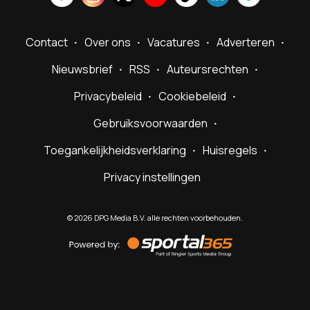
Contact
Over ons
Vacatures
Adverteren
Nieuwsbrief
RSS
Auteursrechten
Privacybeleid
Cookiebeleid
Gebruiksvoorwaarden
Toegankelijkheidsverklaring
Huisregels
Privacy instellingen
©
2026
DPG Media B.V. alle rechten voorbehouden.
Powered
by
Sportal365