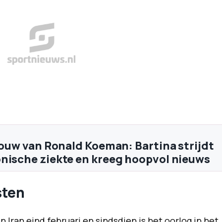
vrouw van Ronald Koeman: Bartina strijdt
nische ziekte en kreeg hoopvol nieuws
sten
ran eind februari en sindsdien is het oorlog in het