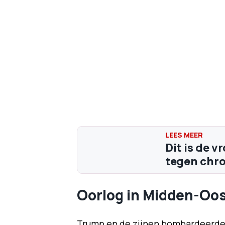
Dit is de 
tegen chro
Oorlog in Midden-Oo
Trump en de zijnen bombardeerden I