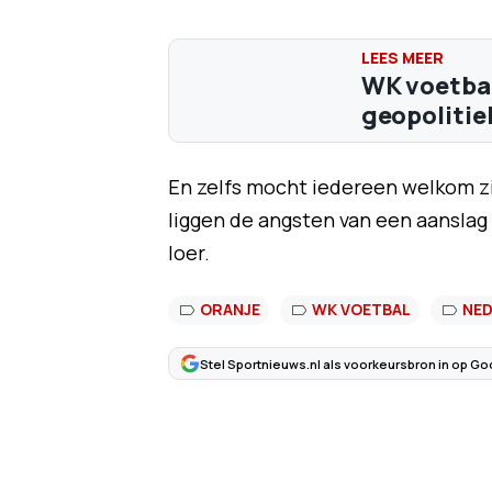
WK voetbal
geopolitie
En zelfs mocht iedereen welkom zi
liggen de angsten van een aanslag 
loer.
ORANJE
WK VOETBAL
NED
Stel Sportnieuws.nl als voorkeursbron in op Go