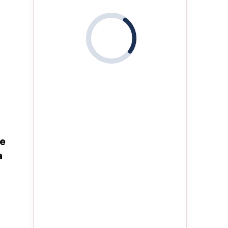
i
ne
a