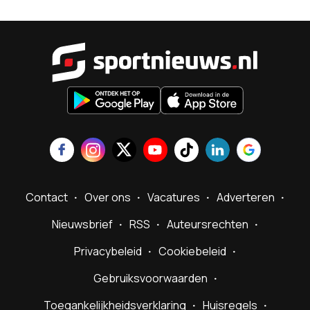
Sportnieu
Contact
Over ons
Vacatures
Adverteren
Nieuwsbrief
RSS
Auteursrechten
Privacybeleid
Cookiebeleid
Gebruiksvoorwaarden
Toegankelijkheidsverklaring
Huisregels