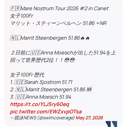
🇫🇷Mare Nostrum Tour 2026 #2 in Canet
女子100Fr
マリット・スティーンベルヘン 51.86 =NR
🇳🇱Marrit Steenbergen 51.86🔥🔥
２日前に🇺🇸Anna Moeschが出した51.94を上
回って世界歴代2位！！😳😳
女子100Fr 歴代
1. 🇸🇪Sarah Sjostrom 51.71
2. 🇳🇱Marrit Steenbergen 51.86 🆕
3. 🇺🇸Anna Moesch 51.94
https://t.co/YLJ5ry60eq
pic.twitter.com/EWZxvpOTsa
— 競泳NEWS (@swimcoverage)
May 27, 2026