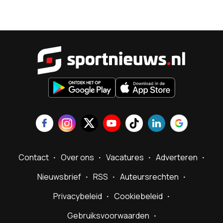
Sportnieu
Contact
Over ons
Vacatures
Adverteren
Nieuwsbrief
RSS
Auteursrechten
Privacybeleid
Cookiebeleid
Gebruiksvoorwaarden