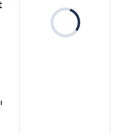
t
i
l