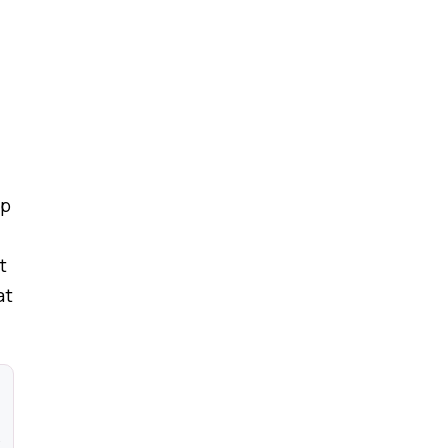
op
t
at