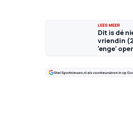
Dit is dé n
vriendin (
'enge' ope
Stel Sportnieuws.nl als voorkeursbron in op Go