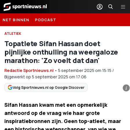
Sportnieuws.nl
NET BINNEN
PODCAST
ATLETIEK
Topatlete Sifan Hassan doet
pijnlijke onthulling na weergaloze
marathon: 'Zo voelt dat dan'
Redactie Sportnieuws.nl
•
5 september 2025
om
15:15
/
Bijgewerkt op 5 september 2025 om 17:06
Volg Sportnieuws.nl op Google Discover
i
Sifan Hassan kwam met een opmerkelijk
antwoord op de vraag wie haar grote
inspiratiebronnen zijn. Geen top-atleet, maar
een historische wetenschapper, van wie we