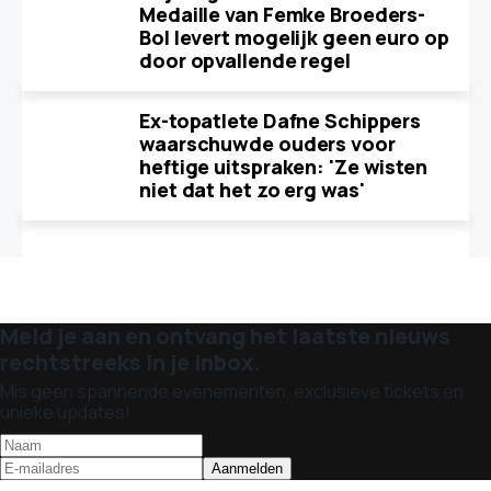
Medaille van Femke Broeders-
Bol levert mogelijk geen euro op
door opvallende regel
Ex-topatlete Dafne Schippers
waarschuwde ouders voor
heftige uitspraken: 'Ze wisten
niet dat het zo erg was'
Meld je aan en ontvang het laatste nieuws
rechtstreeks in je inbox.
Mis geen spannende evenementen, exclusieve tickets en
unieke updates!