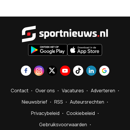
Sportnieu
Contact
Over ons
Vacatures
Adverteren
Nieuwsbrief
RSS
Auteursrechten
Privacybeleid
Cookiebeleid
Gebruiksvoorwaarden