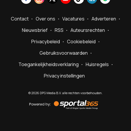
Contact
Over ons
Vacatures
Adverteren
Nieuwsbrief
RSS
Auteursrechten
Privacybeleid
Cookiebeleid
Gebruiksvoorwaarden
Toegankelijkheidsverklaring
Huisregels
Privacy instellingen
©
2026
DPG Media B.V. alle rechten voorbehouden.
Powered
by
Sportal365