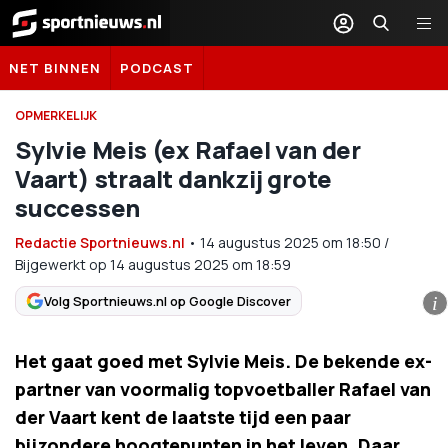
Sportnieuws.nl
NET BINNEN
PODCAST
OPMERKELIJK
Sylvie Meis (ex Rafael van der
Vaart) straalt dankzij grote
successen
Redactie Sportnieuws.nl
•
14 augustus 2025
om
18:50
/
Bijgewerkt op 14 augustus 2025 om 18:59
Volg Sportnieuws.nl op Google Discover
i
Het gaat goed met Sylvie Meis. De bekende ex-
partner van voormalig topvoetballer Rafael van
der Vaart kent de laatste tijd een paar
bijzondere hoogtepunten in het leven. Daar