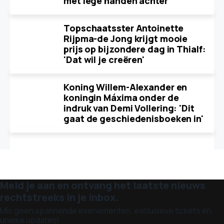
met lege handen achter
Topschaatsster Antoinette
Rijpma-de Jong krijgt mooie
prijs op bijzondere dag in Thialf:
'Dat wil je creëren'
Koning Willem-Alexander en
koningin Máxima onder de
indruk van Demi Vollering: 'Dit
gaat de geschiedenisboeken in'
Meld je aan en ontvang het laatste nieuws
rechtstreeks in je inbox.
Mis geen spannende evenementen, exclusieve tickets en
unieke updates!