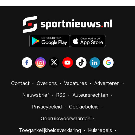
Sportnieu
Contact
Over ons
Vacatures
Adverteren
Nieuwsbrief
RSS
Auteursrechten
Privacybeleid
Cookiebeleid
Gebruiksvoorwaarden
Toegankelijkheidsverklaring
Huisregels