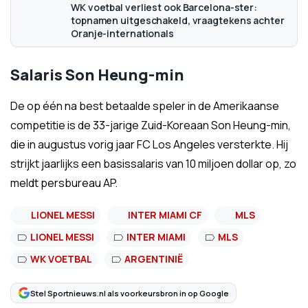
WK voetbal verliest ook Barcelona-ster:
topnamen uitgeschakeld, vraagtekens achter
Oranje-internationals
Salaris Son Heung-min
De op één na best betaalde speler in de Amerikaanse
competitie is de 33-jarige Zuid-Koreaan Son Heung-min,
die in augustus vorig jaar FC Los Angeles versterkte. Hij
strijkt jaarlijks een basissalaris van 10 miljoen dollar op, zo
meldt persbureau AP.
LIONEL MESSI
INTER MIAMI CF
MLS
LIONEL MESSI
INTER MIAMI
MLS
WK VOETBAL
ARGENTINIË
Stel Sportnieuws.nl als voorkeursbron in op Google