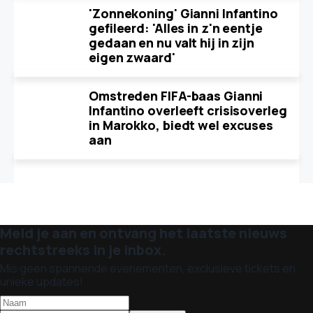
'Zonnekoning' Gianni Infantino
gefileerd: 'Alles in z'n eentje
gedaan en nu valt hij in zijn
eigen zwaard'
Omstreden FIFA-baas Gianni
Infantino overleeft crisisoverleg
in Marokko, biedt wel excuses
aan
Meld je aan en ontvang het laatste nieuws
rechtstreeks in je inbox.
Mis geen spannende evenementen, exclusieve tickets en
unieke updates!