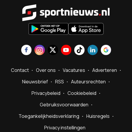
Sportnieu
Contact
Over ons
Vacatures
Adverteren
Nieuwsbrief
RSS
Auteursrechten
Privacybeleid
Cookiebeleid
Gebruiksvoorwaarden
Toegankelijkheidsverklaring
Huisregels
Privacy instellingen