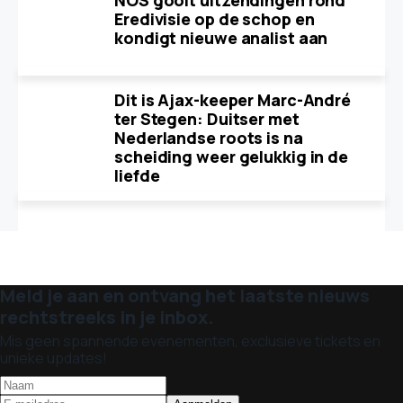
NOS gooit uitzendingen rond
Eredivisie op de schop en
kondigt nieuwe analist aan
Dit is Ajax-keeper Marc-André
ter Stegen: Duitser met
Nederlandse roots is na
scheiding weer gelukkig in de
liefde
Meld je aan en ontvang het laatste nieuws
rechtstreeks in je inbox.
Mis geen spannende evenementen, exclusieve tickets en
unieke updates!