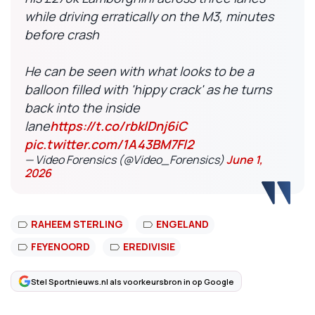
while driving erratically on the M3, minutes
before crash
He can be seen with what looks to be a
balloon filled with 'hippy crack' as he turns
back into the inside
lane
https://t.co/rbklDnj6iC
pic.twitter.com/1A43BM7Fl2
— Video Forensics (@Video_Forensics)
June 1,
2026
RAHEEM STERLING
ENGELAND
FEYENOORD
EREDIVISIE
Stel Sportnieuws.nl als voorkeursbron in op Google