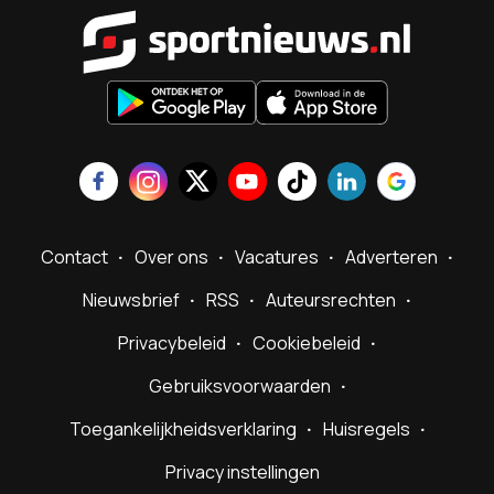
Sportnieu
Contact
Over ons
Vacatures
Adverteren
Nieuwsbrief
RSS
Auteursrechten
Privacybeleid
Cookiebeleid
Gebruiksvoorwaarden
Toegankelijkheidsverklaring
Huisregels
Privacy instellingen