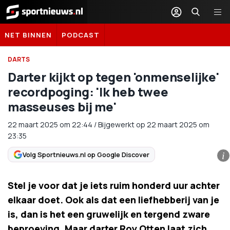
Sportnieuws.nl
NET BINNEN
PODCAST
DARTS
Darter kijkt op tegen 'onmenselijke'
recordpoging: 'Ik heb twee
masseuses bij me'
22 maart 2025
om
22:44
/
Bijgewerkt op 22 maart 2025 om
23:35
Volg Sportnieuws.nl op Google Discover
i
Stel je voor dat je iets ruim honderd uur achter
elkaar doet. Ook als dat een liefhebberij van je
is, dan is het een gruwelijk en tergend zware
beproeving. Maar darter Roy Otten laat zich