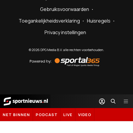
Gebruiksvoorwaarden
Toegankelijkheidsverklaring
Huisregels
Privacy instellingen
©
2026
DPG Media B.V. alle rechten voorbehouden.
Powered
by
Sportal365
Sportnieuws.nl
NET BINNEN
PODCAST
LIVE
VIDEO