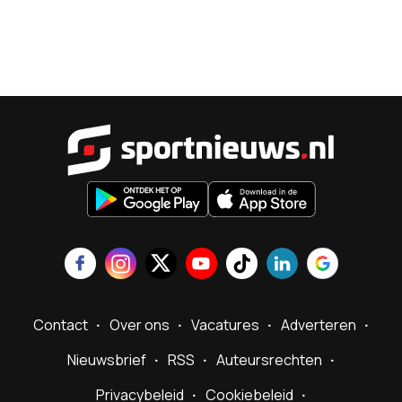
Sportnieu
Contact
Over ons
Vacatures
Adverteren
Nieuwsbrief
RSS
Auteursrechten
Privacybeleid
Cookiebeleid