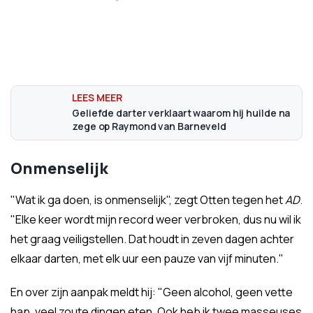
Geliefde darter verklaart waarom hij huilde na
zege op Raymond van Barneveld
Onmenselijk
"Wat ik ga doen, is onmenselijk", zegt Otten tegen het
AD
.
"Elke keer wordt mijn record weer verbroken, dus nu wil ik
het graag veiligstellen. Dat houdt in zeven dagen achter
elkaar darten, met elk uur een pauze van vijf minuten."
En over zijn aanpak meldt hij: "Geen alcohol, geen vette
hap, veel zoute dingen eten. Ook heb ik twee masseuses