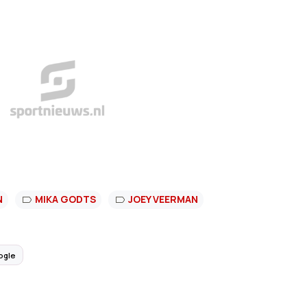
N
MIKA GODTS
JOEY VEERMAN
ogle