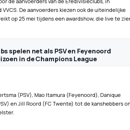
r de aanvoerders van de Eredivisieclubs, in
VVCS. De aanvoerders kiezen ook de uiteindelijke
eikt op 25 mei tijdens een awardshow, die live te zie
ubs spelen net als PSV en Feyenoord
izoen in de Champions League
kertsma (PSV), Mao Itamura (Feyenoord), Danique
PSV) en Jill Roord (FC Twente) tot de kanshebbers o
lster.