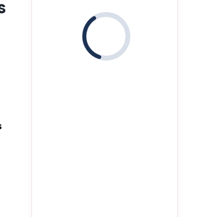
s
i
s