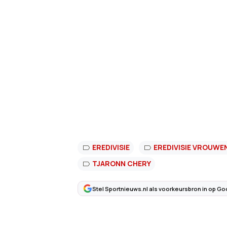
EREDIVISIE
EREDIVISIE VROUWE
TJARONN CHERY
Stel Sportnieuws.nl als voorkeursbron in op Go