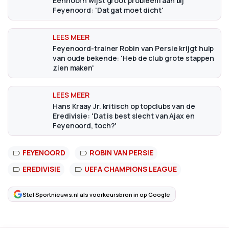
Eenhoorn wijst groot probleem aan bij
Feyenoord: 'Dat gat moet dicht'
Feyenoord-trainer Robin van Persie krijgt hulp
van oude bekende: 'Heb de club grote stappen
zien maken'
Hans Kraay Jr. kritisch op topclubs van de
Eredivisie: 'Dat is best slecht van Ajax en
Feyenoord, toch?'
FEYENOORD
ROBIN VAN PERSIE
EREDIVISIE
UEFA CHAMPIONS LEAGUE
Stel Sportnieuws.nl als voorkeursbron in op Google