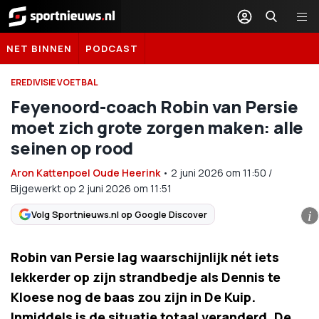
Sportnieuws.nl
NET BINNEN
PODCAST
EREDIVISIE VOETBAL
Feyenoord-coach Robin van Persie
moet zich grote zorgen maken: alle
seinen op rood
Aron Kattenpoel Oude Heerink
•
2 juni 2026
om
11:50
/
Bijgewerkt op 2 juni 2026 om 11:51
Volg Sportnieuws.nl op Google Discover
i
Robin van Persie lag waarschijnlijk nét iets
lekkerder op zijn strandbedje als Dennis te
Kloese nog de baas zou zijn in De Kuip.
Inmiddels is de situatie totaal veranderd. De