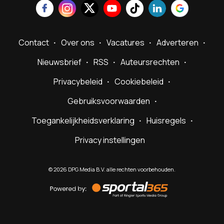
Contact
Over ons
Vacatures
Adverteren
Nieuwsbrief
RSS
Auteursrechten
Privacybeleid
Cookiebeleid
Gebruiksvoorwaarden
Toegankelijkheidsverklaring
Huisregels
Privacy instellingen
©
2026
DPG Media B.V. alle rechten voorbehouden.
Powered
by
Sportal365