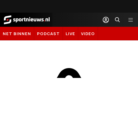
Sportnieuws.nl
NET BINNEN
PODCAST
LIVE
VIDEO