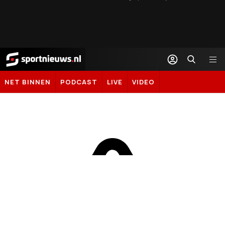
Sportnieuws.nl
NET BINNEN
PODCAST
LIVE
VIDEO