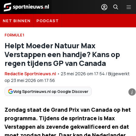
Sportnieuws.nl
NET BINNEN
PODCAST
FORMULE 1
Helpt Moeder Natuur Max
Verstappen een handje? Kans op
regen tijdens GP van Canada
Redactie Sportnieuws.nl
•
23 mei 2026
om
17:54
/
Bijgewerkt
op 23 mei 2026 om 17:56
Volg Sportnieuws.nl op Google Discover
i
Zondag staat de Grand Prix van Canada op het
programma. Tijdens de sprintrace is Max
Verstappen als zevende gekwalificeerd en dat
moet zondag beter. Daar kan de Nederlander