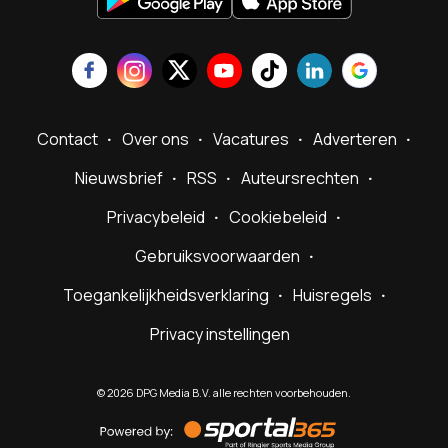
Contact
Over ons
Vacatures
Adverteren
Nieuwsbrief
RSS
Auteursrechten
Privacybeleid
Cookiebeleid
Gebruiksvoorwaarden
Toegankelijkheidsverklaring
Huisregels
Privacy instellingen
©
2026
DPG Media B.V. alle rechten voorbehouden.
Powered
by
Sportal365