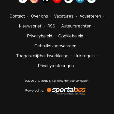
Contact
Over ons
Vacatures
Adverteren
Nieuwsbrief
RSS
Auteursrechten
Privacybeleid
Cookiebeleid
Gebruiksvoorwaarden
Toegankelijkheidsverklaring
Huisregels
Privacy instellingen
©
2026
DPG Media B.V. alle rechten voorbehouden.
Powered
by
Sportal365