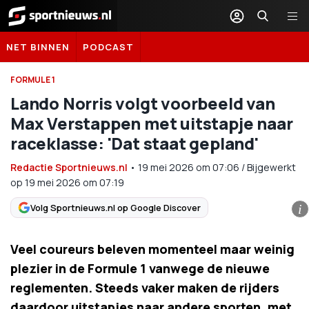
Sportnieuws.nl
NET BINNEN
PODCAST
FORMULE 1
Lando Norris volgt voorbeeld van
Max Verstappen met uitstapje naar
raceklasse: 'Dat staat gepland'
Redactie Sportnieuws.nl
•
19 mei 2026
om
07:06
/
Bijgewerkt
op 19 mei 2026 om 07:19
Volg Sportnieuws.nl op Google Discover
i
Veel coureurs beleven momenteel maar weinig
plezier in de Formule 1 vanwege de nieuwe
reglementen. Steeds vaker maken de rijders
daardoor uitstapjes naar andere sporten, met