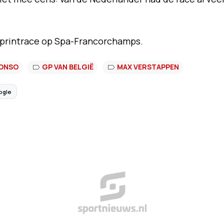
printrace op Spa-Francorchamps.
LONSO
GP VAN BELGIË
MAX VERSTAPPEN
ogle