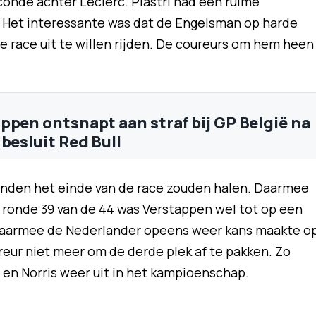
seconde achter Leclerc. Piastri had een ruime
 Het interessante was dat de Engelsman op harde
e race uit te willen rijden. De coureurs om hem heen
ppen ontsnapt aan straf bij GP België na
besluit Red Bull
anden het einde van de race zouden halen. Daarmee
In ronde 39 van de 44 was Verstappen wel tot op een
aarmee de Nederlander opeens weer kans maakte o
reur niet meer om de derde plek af te pakken. Zo
 en Norris weer uit in het kampioenschap.