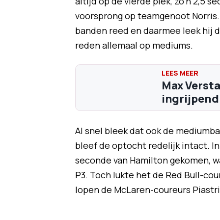
altijd op de vierde plek, zo'n 2,5 
voorsprong op teamgenoot Norris.
banden reed en daarmee leek hij d
reden allemaal op mediums.
Max Versta
ingrijpend 
Al snel bleek dat ook de mediumb
bleef de optocht redelijk intact. 
seconde van Hamilton gekomen, w
P3. Toch lukte het de Red Bull-cou
lopen de McLaren-coureurs Piastri