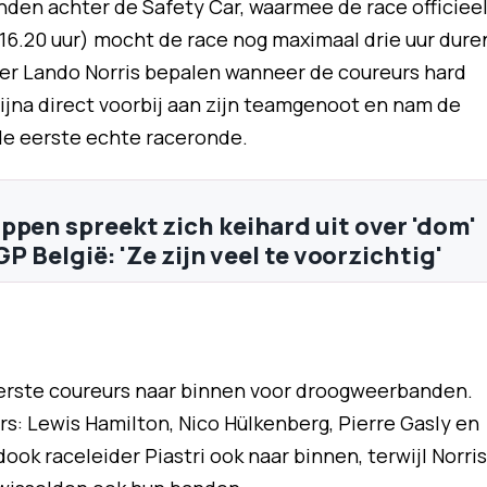
den achter de Safety Car, waarmee de race officiee
16.20 uur) mocht de race nog maximaal drie uur dure
der Lando Norris bepalen wanneer de coureurs hard
bijna direct voorbij aan zijn teamgenoot en nam de
, de eerste echte raceronde.
ppen spreekt zich keihard uit over 'dom'
 GP België: 'Ze zijn veel te voorzichtig'
eerste coureurs naar binnen voor droogweerbanden.
s: Lewis Hamilton, Nico Hülkenberg, Pierre Gasly en
ook raceleider Piastri ook naar binnen, terwijl Norris