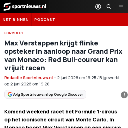
Sportnieuws.nl
NET BINNEN
PODCAST
FORMULE 1
Max Verstappen krijgt flinke
opsteker in aanloop naar Grand Prix
van Monaco: Red Bull-coureur kan
vrijuit racen
Redactie Sportnieuws.nl
•
2 juni 2026
om
19:25
/
Bijgewerkt
op 2 juni 2026 om 19:28
Volg Sportnieuws.nl op Google Discover
i
Komend weekend racet het Formule 1-circus
op het iconische circuit van Monte Carlo. In
Monaco hoopt Max Verstappen op een nieuwe