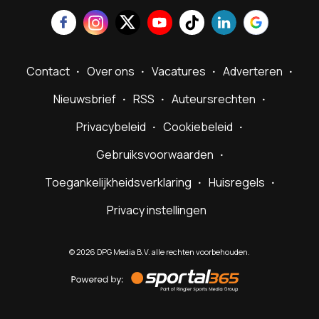
Contact
Over ons
Vacatures
Adverteren
Nieuwsbrief
RSS
Auteursrechten
Privacybeleid
Cookiebeleid
Gebruiksvoorwaarden
Toegankelijkheidsverklaring
Huisregels
Privacy instellingen
©
2026
DPG Media B.V. alle rechten voorbehouden.
Powered
by
Sportal365