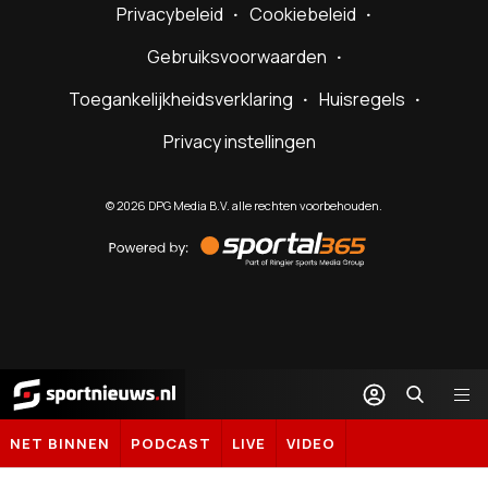
Privacybeleid
Cookiebeleid
Gebruiksvoorwaarden
Toegankelijkheidsverklaring
Huisregels
Privacy instellingen
©
2026
DPG Media B.V. alle rechten voorbehouden.
Powered
by
Sportal365
Sportnieuws.nl
NET BINNEN
PODCAST
LIVE
VIDEO