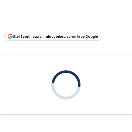
Stel Sportnieuws.nl als voorkeursbron in op Google