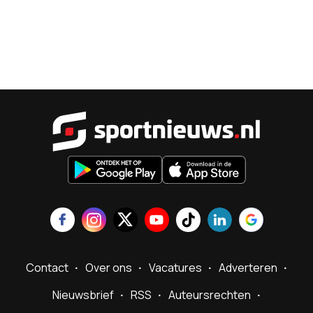
Sportnieu
Contact
Over ons
Vacatures
Adverteren
Nieuwsbrief
RSS
Auteursrechten