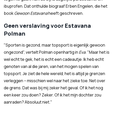
ibuprofen. Dat onthulde biograaf Erben Engelen, die het
book
Gewoon Estavana
heeft geschreven.
Geen verslaving voor Estavana
Polman
"Sporten is gezond, maar topsport is eigenlijk gewoon
ongezond", vertelt Polman openhartig in
Eva
. "Maar het is
wel echt te gek, het is echt een cadeautje. Ik heb echt
genoten van al die jaren, van het mogen spelen van
topsport. Je ziet de hele wereld, het is altijd je grenzen
verleggen – misschien wel naar het zieke toe. Net over
de grens. Dat was bij mij zeker het geval. Of ik het nog
een keer zou doen? Zeker. Of ik het mijn dochter zou
aanraden? Absoluut niet."