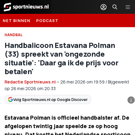
Sportnieuws.nl
NET BINNEN
PODCAST
HANDBAL
Handbalicoon Estavana Polman
(33) spreekt van 'ongezonde
situatie': 'Daar ga ik de prijs voor
betalen'
Redactie Sportnieuws.nl
•
26 mei 2026
om
19:59
/
Bijgewerkt
op 26 mei 2026 om 20:33
Volg Sportnieuws.nl op Google Discover
i
Estavana Polman is officieel handbalster af. De
afgelopen twintig jaar speelde ze op hoog
niveau. Dat kostte het Nederlandse sporticoon