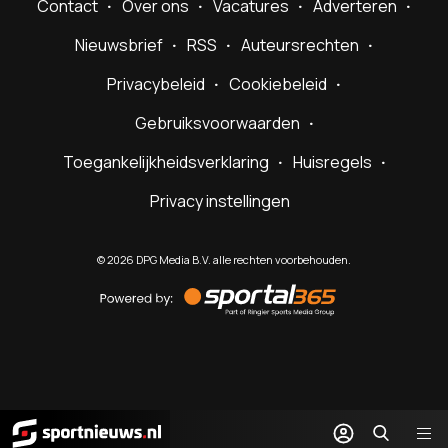
Contact
Over ons
Vacatures
Adverteren
Nieuwsbrief
RSS
Auteursrechten
Privacybeleid
Cookiebeleid
Gebruiksvoorwaarden
Toegankelijkheidsverklaring
Huisregels
Privacy instellingen
©
2026
DPG Media B.V. alle rechten voorbehouden.
Powered
by
Sportal365