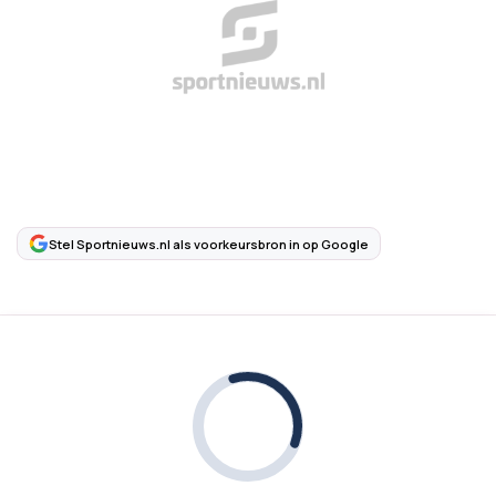
Stel Sportnieuws.nl als voorkeursbron in op Google