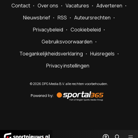
Contact
Over ons
Vacatures
Adverteren
Nieuwsbrief
RSS
Auteursrechten
Privacybeleid
Cookiebeleid
Gebruiksvoorwaarden
Toegankelijkheidsverklaring
Huisregels
Privacy instellingen
©
2026
DPG Media B.V. alle rechten voorbehouden.
Powered
by
Sportal365