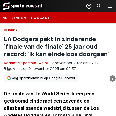
Sportnieuws.nl
NET BINNEN
PODCAST
HONKBAL
LA Dodgers pakt in zinderende
'finale van de finale' 25 jaar oud
record: 'Ik kan eindeloos doorgaan'
Redactie Sportnieuws.nl
•
2 november 2025
om
07:12
/
Bijgewerkt op 2 november 2025 om 09:37
Volg Sportnieuws.nl op Google Discover
i
De finale van de World Series kreeg een
gedroomd einde met een zevende en
allesbeslissende wedstrijd tussen de Los
Angeles Dodgers en Toronto Blue Jays.