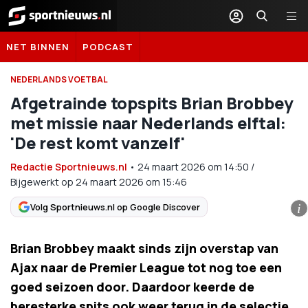
Sportnieuws.nl
NET BINNEN
PODCAST
NEDERLANDS VOETBAL
Afgetrainde topspits Brian Brobbey
met missie naar Nederlands elftal:
'De rest komt vanzelf'
Redactie Sportnieuws.nl
•
24 maart 2026
om
14:50
/
Bijgewerkt op 24 maart 2026 om 15:46
Volg Sportnieuws.nl op Google Discover
i
Brian Brobbey maakt sinds zijn overstap van
Ajax naar de Premier League tot nog toe een
goed seizoen door. Daardoor keerde de
beresterke spits ook weer terug in de selectie