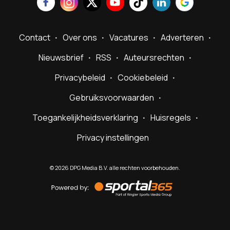
Contact
Over ons
Vacatures
Adverteren
Nieuwsbrief
RSS
Auteursrechten
Privacybeleid
Cookiebeleid
Gebruiksvoorwaarden
Toegankelijkheidsverklaring
Huisregels
Privacy instellingen
©
2026
DPG Media B.V. alle rechten voorbehouden.
Powered
by
Sportal365