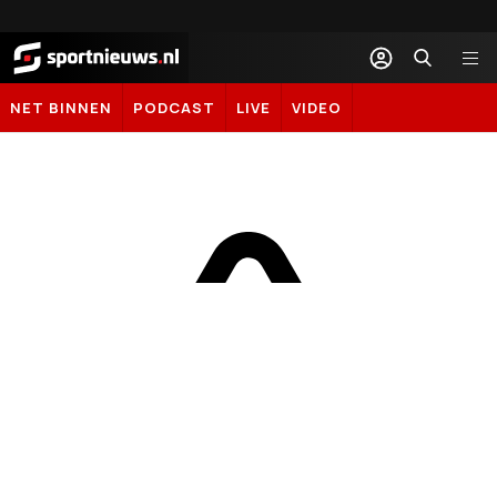
Sportnieuws.nl
NET BINNEN
PODCAST
LIVE
VIDEO