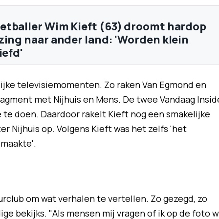
tballer Wim Kieft (63) droomt hardop
zing naar ander land: 'Worden klein
iefd'
lijke televisiemomenten. Zo raken Van Egmond en
fragment met Nijhuis en Mens. De twee Vandaag Insid
 te doen. Daardoor rakelt Kieft nog een smakelijke
 Nijhuis op. Volgens Kieft was het zelfs 'het
emaakte'.
club om wat verhalen te vertellen. Zo gezegd, zo
ge bekijks. "Als mensen mij vragen of ik op de foto wi