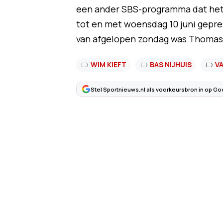
een ander SBS-programma dat het
tot en met woensdag 10 juni gepre
van afgelopen zondag was Thomas 
WIM KIEFT
BAS NIJHUIS
V
Stel Sportnieuws.nl als voorkeursbron in op Go