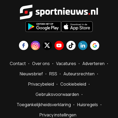
Sportnieu
Contact
Over ons
Vacatures
Adverteren
Nieuwsbrief
RSS
Auteursrechten
Privacybeleid
Cookiebeleid
Gebruiksvoorwaarden
Toegankelijkheidsverklaring
Huisregels
Privacy instellingen