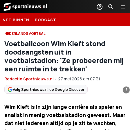
Sportnieuws.nl
NET BINNEN
PODCAST
NEDERLANDS VOETBAL
Voetbalicoon Wim Kieft stond
doodsangsten uit in
voetbalstadion: 'Ze probeerden mij
een ruimte in te trekken'
Redactie Sportnieuws.nl
•
27 mei 2026
om
07:31
Volg Sportnieuws.nl op Google Discover
i
Wim Kieft is in zijn lange carrière als speler en
analist in menig voetbalstadion geweest. Maar
dat niet iedereen altijd op je zit te wachten,