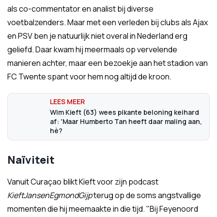
als co-commentator en analist bij diverse
voetbalzenders. Maar met een verleden bij clubs als Ajax
en PSV ben je natuurlijk niet overal in Nederland erg
geliefd. Daar kwam hij meermaals op vervelende
manieren achter, maar een bezoekje aan het stadion van
FC Twente spant voor hem nog altijd de kroon.
Wim Kieft (63) wees pikante beloning keihard
af: 'Maar Humberto Tan heeft daar maling aan,
hè?
Naïviteit
Vanuit Curaçao blikt Kieft voor zijn podcast
KieftJansenEgmondGijp
terug op de soms angstvallige
momenten die hij meemaakte in die tijd. "Bij Feyenoord