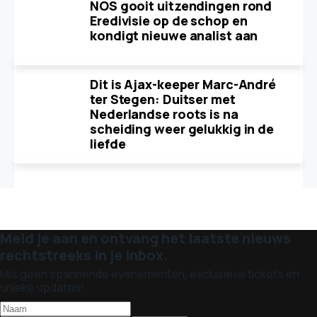
NOS gooit uitzendingen rond
Eredivisie op de schop en
kondigt nieuwe analist aan
Dit is Ajax-keeper Marc-André
ter Stegen: Duitser met
Nederlandse roots is na
scheiding weer gelukkig in de
liefde
Meld je aan en ontvang het laatste nieuws
rechtstreeks in je inbox.
Mis geen spannende evenementen, exclusieve tickets en
unieke updates!