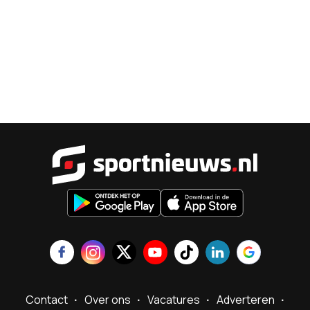
Sportnieu
Contact
Over ons
Vacatures
Adverteren