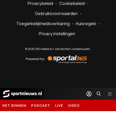
Privacybeleid
Cookiebeleid
Gebruiksvoorwaarden
Toegankelijkheidsverklaring
Huisregels
Privacy instellingen
©
2026
DPG Media B.V. alle rechten voorbehouden.
Powered
by
Sportal365
Sportnieuws.nl
NET BINNEN
PODCAST
LIVE
VIDEO