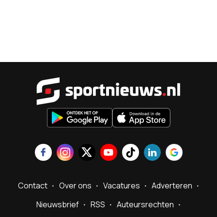
Sportnieu
Contact
Over ons
Vacatures
Adverteren
Nieuwsbrief
RSS
Auteursrechten