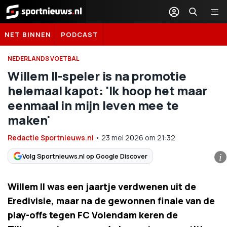
Sportnieuws.nl
NET BINNEN
PODCAST
NEDERLANDS VOETBAL
Willem II-speler is na promotie
helemaal kapot: 'Ik hoop het maar
eenmaal in mijn leven mee te
maken'
Redactie Sportnieuws.nl
•
23 mei 2026
om
21:32
Volg Sportnieuws.nl op Google Discover
i
Willem II was een jaartje verdwenen uit de
Eredivisie, maar na de gewonnen finale van de
play-offs tegen FC Volendam keren de