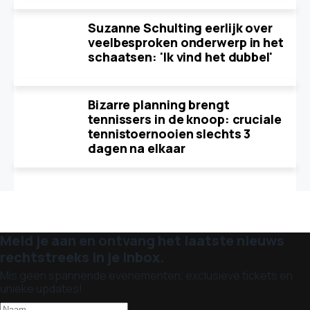
Suzanne Schulting eerlijk over
veelbesproken onderwerp in het
schaatsen: 'Ik vind het dubbel'
Bizarre planning brengt
tennissers in de knoop: cruciale
tennistoernooien slechts 3
dagen na elkaar
Meld je aan en ontvang het laatste nieuws
rechtstreeks in je inbox.
Mis geen spannende evenementen, exclusieve tickets en
unieke updates!