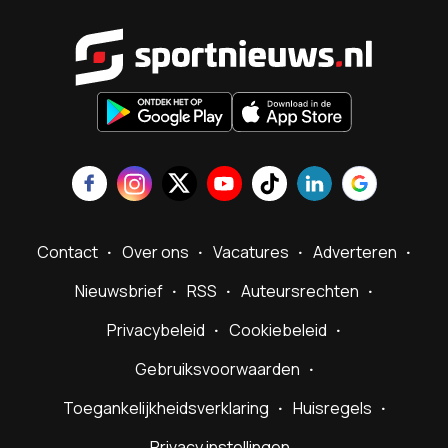
Sportnieu
Contact
Over ons
Vacatures
Adverteren
Nieuwsbrief
RSS
Auteursrechten
Privacybeleid
Cookiebeleid
Gebruiksvoorwaarden
Toegankelijkheidsverklaring
Huisregels
Privacy instellingen