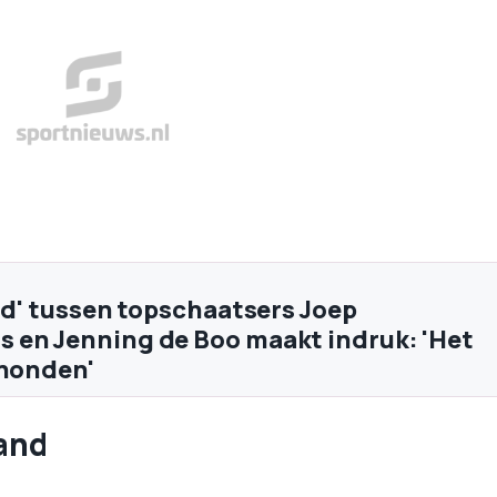
ijd' tussen topschaatsers Joep
en Jenning de Boo maakt indruk: 'Het
 honden'
hand