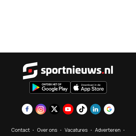
Sportnieu
Contact
Over ons
Vacatures
Adverteren