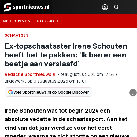
Sportnieuws.nl
NET BINNEN
PODCAST
SCHAATSEN
Ex-topschaatsster Irene Schouten
heeft het te pakken: 'Ik ben er een
beetje aan verslaafd'
Redactie Sportnieuws.nl
•
9 augustus 2025
om
17:54
/
Bijgewerkt op 9 augustus 2025 om 18:01
Volg Sportnieuws.nl op Google Discover
i
Irene Schouten was tot begin 2024 een
absolute vedette in de schaatssport. Aan het
eind van dat jaar werd ze voor het eerst
moeder, waarna ze zich stortte op een nieuwe