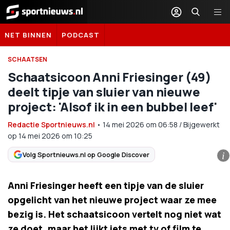
Sportnieuws.nl
NET BINNEN
PODCAST
SCHAATSEN
Schaatsicoon Anni Friesinger (49)
deelt tipje van sluier van nieuwe
project: 'Alsof ik in een bubbel leef'
Redactie Sportnieuws.nl
•
14 mei 2026
om
06:58
/
Bijgewerkt
op 14 mei 2026 om 10:25
Volg Sportnieuws.nl op Google Discover
i
Anni Friesinger heeft een tipje van de sluier
opgelicht van het nieuwe project waar ze mee
bezig is. Het schaatsicoon vertelt nog niet wat
ze doet, maar het lijkt iets met tv of film te