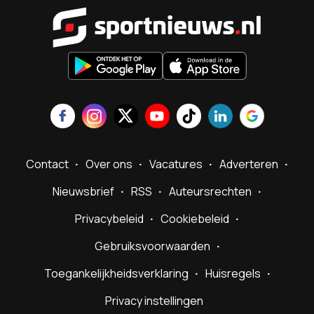
Sportnieu
Contact
Over ons
Vacatures
Adverteren
Nieuwsbrief
RSS
Auteursrechten
Privacybeleid
Cookiebeleid
Gebruiksvoorwaarden
Toegankelijkheidsverklaring
Huisregels
Privacy instellingen