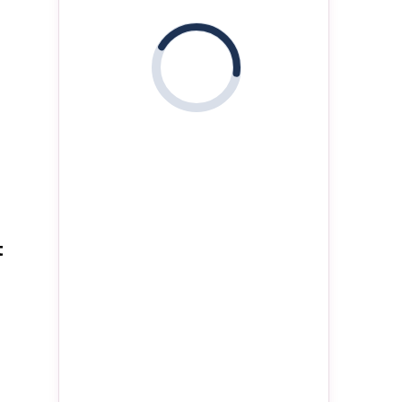
i
g
t