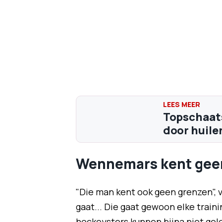
Topschaat
door huile
Wennemars kent gee
"Die man kent ook geen grenzen", v
gaat... Die gaat gewoon elke traini
hockeysters kunnen bijna niet gelove