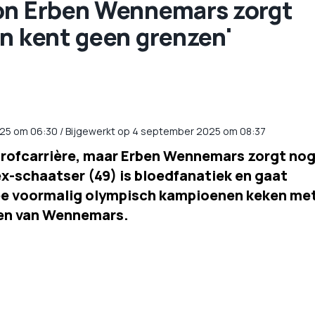
on Erben Wennemars zorgt
n kent geen grenzen'
25
om
06:30
/
Bijgewerkt op 4 september 2025 om 08:37
n profcarrière, maar Erben Wennemars zorgt no
ex-schaatser (49) is bloedfanatiek en gaat
wee voormalig olympisch kampioenen keken me
gen van Wennemars.