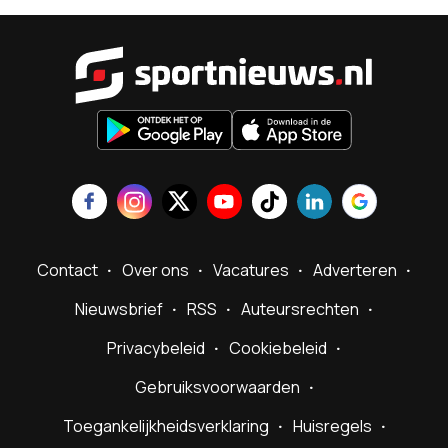
Sportnieu
Contact
Over ons
Vacatures
Adverteren
Nieuwsbrief
RSS
Auteursrechten
Privacybeleid
Cookiebeleid
Gebruiksvoorwaarden
Toegankelijkheidsverklaring
Huisregels