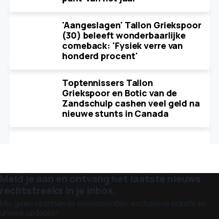
'Aangeslagen' Tallon Griekspoor
(30) beleeft wonderbaarlijke
comeback: 'Fysiek verre van
honderd procent'
Toptennissers Tallon
Griekspoor en Botic van de
Zandschulp cashen veel geld na
nieuwe stunts in Canada
Meld je aan en ontvang het laatste nieuws
rechtstreeks in je inbox.
Mis geen spannende evenementen, exclusieve tickets en
unieke updates!