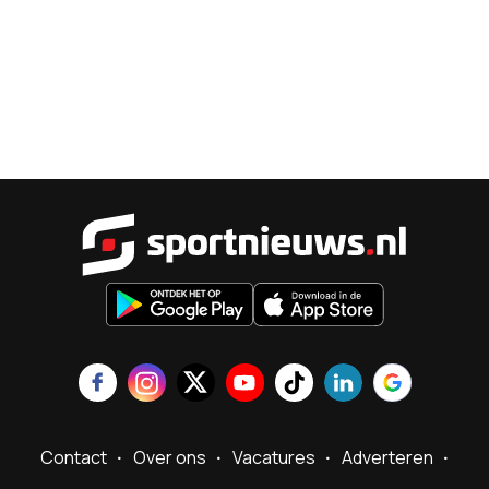
Sportnieu
Contact
Over ons
Vacatures
Adverteren