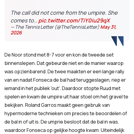
The call did not come from the umpire. She
comes to…
pic.twitter.com/TiY0iu29qX
— The Tennis Letter (@TheTennisLetter)
May 31,
2026
De Noor stond met 8-7 voor en kon de tweede set
binnenslepen. Dat gebeurde niet en de manier waarop
was opzienbarend. De twee maakten er een lange rally
van en nadat Fonseca de bal had teruggeslagen, riep er
iemand in het publiek 'out'. Daardoor stopte Ruud met
spelen en kwam de umpire uit haar stoel om het gravel te
bekijken. Roland Garros maakt geen gebruik van
hypermoderne technieken om precies te beoordelen of
de bal in of uit is. De umprie besloot dat de bal in was,
waardoor Fonseca op gelijke hoogte kwam. Uiteindelijk