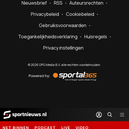
Nieuwsbrief
RSS
Auteursrechten
Privacybeleid
Cookiebeleid
Gebruiksvoorwaarden
Toegankelijkheidsverklaring
Huisregels
Privacy instellingen
©
2026
DPG Media B.V. alle rechten voorbehouden.
Powered
by
Sportal365
Sportnieuws.nl
NET BINNEN
PODCAST
LIVE
VIDEO