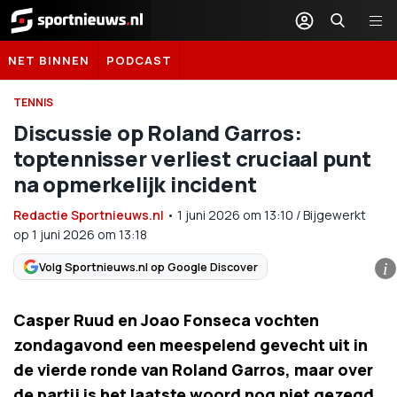
Sportnieuws.nl
NET BINNEN
PODCAST
TENNIS
Discussie op Roland Garros:
toptennisser verliest cruciaal punt
na opmerkelijk incident
Redactie Sportnieuws.nl
•
1 juni 2026
om
13:10
/
Bijgewerkt
op 1 juni 2026 om 13:18
Volg Sportnieuws.nl op Google Discover
i
Casper Ruud en Joao Fonseca vochten
zondagavond een meespelend gevecht uit in
de vierde ronde van Roland Garros, maar over
de partij is het laatste woord nog niet gezegd.