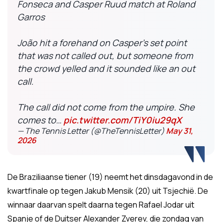
Fonseca and Casper Ruud match at Roland
Garros
João hit a forehand on Casper’s set point
that was not called out, but someone from
the crowd yelled and it sounded like an out
call.
The call did not come from the umpire. She
comes to…
pic.twitter.com/TiY0iu29qX
— The Tennis Letter (@TheTennisLetter)
May 31,
2026
De Braziliaanse tiener (19) neemt het dinsdagavond in de
kwartfinale op tegen Jakub Mensik (20) uit Tsjechië. De
winnaar daarvan spelt daarna tegen Rafael Jodar uit
Spanje of de Duitser Alexander Zverev, die zondag van