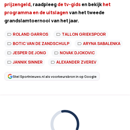
prijzengeld
, raadpleeg
de tv-gids
en bekijk
het
programma en de uitslagen
van het tweede
grandslamtoernooi van het jaar.
ROLAND GARROS
TALLON GRIEKSPOOR
BOTIC VAN DE ZANDSCHULP
ARYNA SABALENKA
JESPER DE JONG
NOVAK DJOKOVIC
JANNIK SINNER
ALEXANDER ZVEREV
Stel Sportnieuws.nl als voorkeursbron in op Google