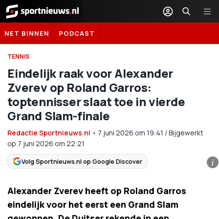
Sportnieuws.nl
NET BINNEN
PODCAST
TENNIS
Eindelijk raak voor Alexander
Zverev op Roland Garros:
toptennisser slaat toe in vierde
Grand Slam-finale
Redactie Sportnieuws.nl
•
7 juni 2026
om
19:41
/
Bijgewerkt
op 7 juni 2026 om 22:21
Volg Sportnieuws.nl op Google Discover
i
Alexander Zverev heeft op Roland Garros
eindelijk voor het eerst een Grand Slam
gewonnen. De Duitser rekende in een