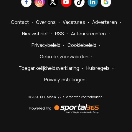
Contact
Over ons
Vacatures
Adverteren
Nieuwsbrief
RSS
Auteursrechten
Privacybeleid
Cookiebeleid
Gebruiksvoorwaarden
Toegankelijkheidsverklaring
Huisregels
Privacy instellingen
©
2026
DPG Media B.V. alle rechten voorbehouden.
Powered
by
Sportal365