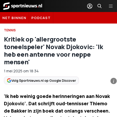
Sportnieuws.nl
NET BINNEN
PODCAST
TENNIS
Kritiek op 'allergrootste
toneelspeler' Novak Djokovic: 'Ik
heb een antenne voor neppe
mensen'
1 mei 2025
om
18:34
Volg Sportnieuws.nl op Google Discover
i
'Ik heb weinig goede herinneringen aan Novak
Djokovic'. Dat schrijft oud-tennisser Thiemo
de Bakker in zijn boek dat onlangs verscheen.