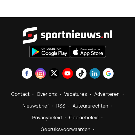
Sportnieu
Contact
Over ons
Vacatures
Adverteren
Nieuwsbrief
RSS
Auteursrechten
Privacybeleid
Cookiebeleid
Gebruiksvoorwaarden