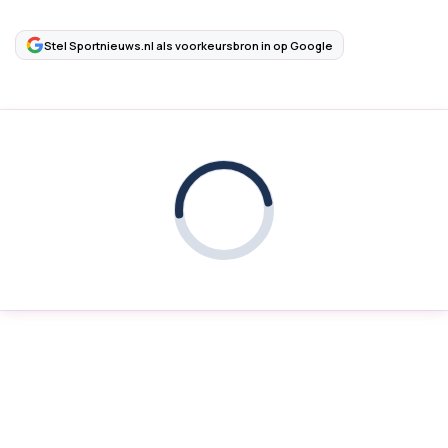
Stel Sportnieuws.nl als voorkeursbron in op Google