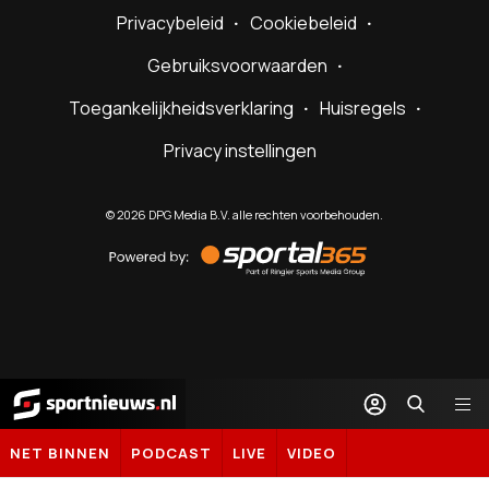
Privacybeleid
Cookiebeleid
Gebruiksvoorwaarden
Toegankelijkheidsverklaring
Huisregels
Privacy instellingen
©
2026
DPG Media B.V. alle rechten voorbehouden.
Powered
by
Sportal365
Sportnieuws.nl
NET BINNEN
PODCAST
LIVE
VIDEO