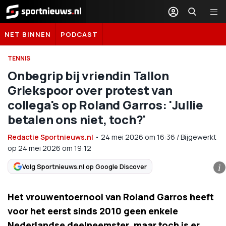
Sportnieuws.nl
NET BINNEN
PODCAST
TENNIS
Onbegrip bij vriendin Tallon
Griekspoor over protest van
collega's op Roland Garros: 'Jullie
betalen ons niet, toch?'
Redactie Sportnieuws.nl
•
24 mei 2026
om
16:36
/
Bijgewerkt
op 24 mei 2026 om 19:12
Volg Sportnieuws.nl op Google Discover
i
Het vrouwentoernooi van Roland Garros heeft
voor het eerst sinds 2010 geen enkele
Nederlandse deelneemster, maar toch is er