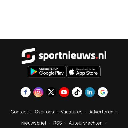
Sportnieu
Contact
Over ons
Vacatures
Adverteren
Nieuwsbrief
RSS
Auteursrechten