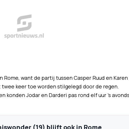
in Rome, want de partij tussen Casper Ruud en Karen
 twee keer toe worden stilgelegd door de regen.
 en konden Jodar en Darderi pas rond elf uur 's avond
iswonder (19) blijft ook in Rome