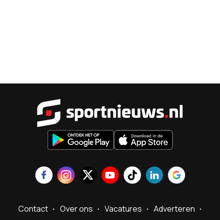
Sportnieu
Contact
Over ons
Vacatures
Adverteren