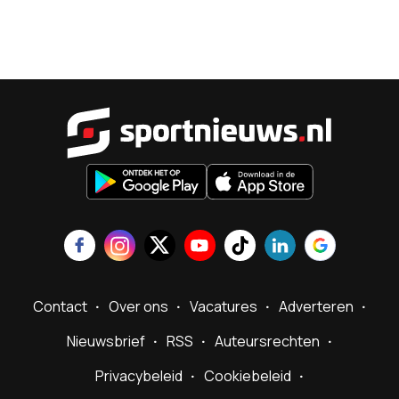
Sportnieu
Contact
Over ons
Vacatures
Adverteren
Nieuwsbrief
RSS
Auteursrechten
Privacybeleid
Cookiebeleid