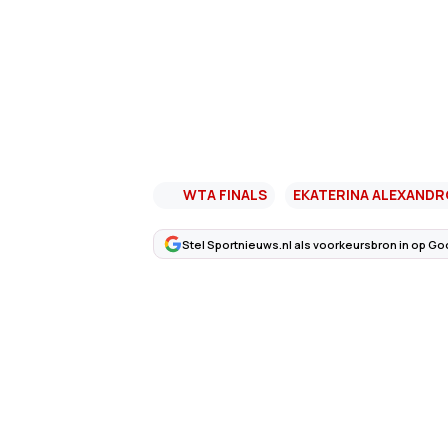
WTA FINALS
EKATERINA ALEXANDR
Stel Sportnieuws.nl als voorkeursbron in op Go