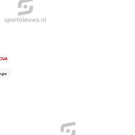
OVA
ogle