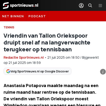
Sportnieuws.nl
NET BINNEN
PODCAST
TENNIS
Vriendin van Tallon Griekspoor
druipt snel af na langverwachte
terugkeer op tennisbaan
Redactie Sportnieuws.nl
•
21 juli 2025
om
18:50
/
Bijgewerkt
op 21 juli 2025 om 18:59
Volg Sportnieuws.nl op Google Discover
i
Anastasia Potapova maakte maandag na een
ruime maand haar rentree op de tennisbaan.
De vriendin van Tallon Griekspoor moest
Wimbledon overslaan wegens een blessure en