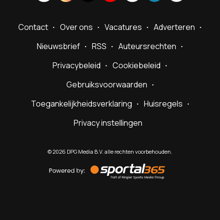
Contact
Over ons
Vacatures
Adverteren
Nieuwsbrief
RSS
Auteursrechten
Privacybeleid
Cookiebeleid
Gebruiksvoorwaarden
Toegankelijkheidsverklaring
Huisregels
Privacy instellingen
©
2026
DPG Media B.V. alle rechten voorbehouden.
Powered
by
Sportal365