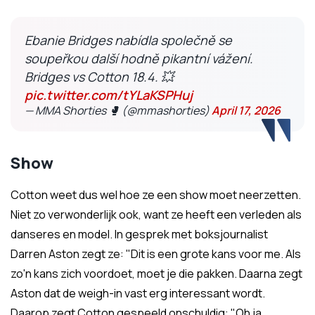
Ebanie Bridges nabídla společně se
soupeřkou další hodně pikantní vážení.
Bridges vs Cotton 18.4. 💥
pic.twitter.com/tYLaKSPHuj
— MMA Shorties 🥊 (@mmashorties)
April 17, 2026
Show
Cotton weet dus wel hoe ze een show moet neerzetten.
Niet zo verwonderlijk ook, want ze heeft een verleden als
danseres en model. In gesprek met boksjournalist
Darren Aston zegt ze: "Dit is een grote kans voor me. Als
zo'n kans zich voordoet, moet je die pakken. Daarna zegt
Aston dat de weigh-in vast erg interessant wordt.
Daarop zegt Cotton gespeeld onschuldig: "Oh ja,