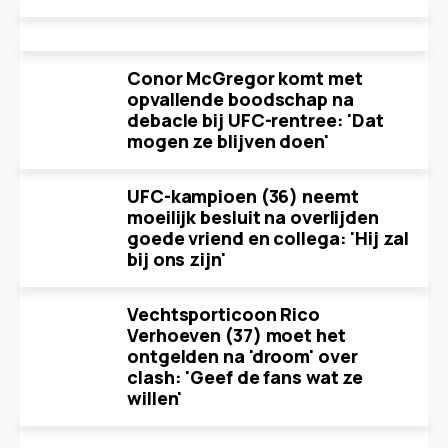
Conor McGregor komt met
opvallende boodschap na
debacle bij UFC-rentree: 'Dat
mogen ze blijven doen'
UFC-kampioen (36) neemt
moeilijk besluit na overlijden
goede vriend en collega: 'Hij zal
bij ons zijn'
Vechtsporticoon Rico
Verhoeven (37) moet het
ontgelden na 'droom' over
clash: 'Geef de fans wat ze
willen'