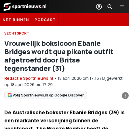
Sportnieuws.nl
NET BINNEN
PODCAST
VECHTSPORT
Vrouwelijk boksicoon Ebanie
Bridges wordt qua pikante outfit
afgetroefd door Britse
tegenstander (31)
Redactie Sportnieuws.nl
•
18 april 2026
om
17:16
/
Bijgewerkt
op 18 april 2026 om 17:29
Volg Sportnieuws.nl op Google Discover
i
De Australische boksster Ebanie Bridges (39) is
een markante verschijning binnen de
vechtsport. The Bronze Bomber heeft de