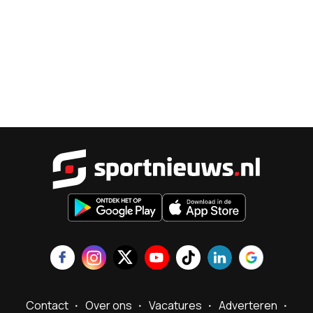
Sportnieu
Contact
Over ons
Vacatures
Adverteren