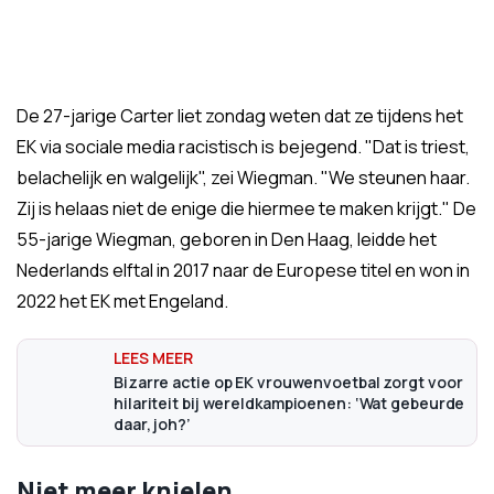
De 27-jarige Carter liet zondag weten dat ze tijdens het
EK via sociale media racistisch is bejegend. "Dat is triest,
belachelijk en walgelijk", zei Wiegman. "We steunen haar.
Zij is helaas niet de enige die hiermee te maken krijgt." De
55-jarige Wiegman, geboren in Den Haag, leidde het
Nederlands elftal in 2017 naar de Europese titel en won in
2022 het EK met Engeland.
Bizarre actie op EK vrouwenvoetbal zorgt voor
hilariteit bij wereldkampioenen: ‘Wat gebeurde
daar, joh?’
Niet meer knielen