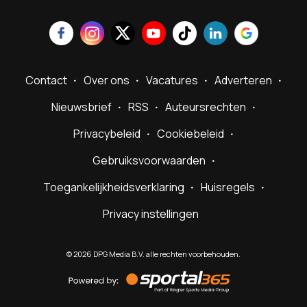
Contact
Over ons
Vacatures
Adverteren
Nieuwsbrief
RSS
Auteursrechten
Privacybeleid
Cookiebeleid
Gebruiksvoorwaarden
Toegankelijkheidsverklaring
Huisregels
Privacy instellingen
©
2026
DPG Media B.V. alle rechten voorbehouden.
Powered
by
Sportal365