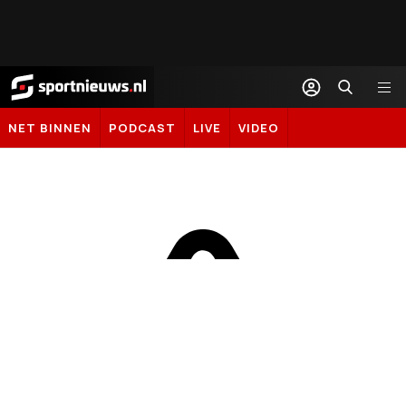
Sportnieuws.nl
NET BINNEN
PODCAST
LIVE
VIDEO