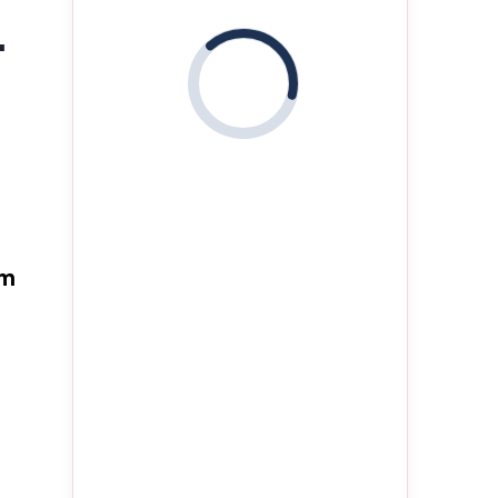
'
i
am