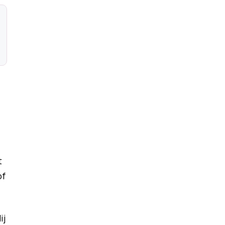
t
of
ij