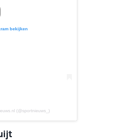
gram bekijken
ieuws.nl (@sportnieuws_)
ijt