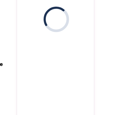
i
ie
t