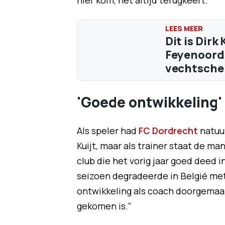
hier kom, het altijd terugkeert."
Dit is Dirk
Feyenoord,
vechtsche
'Goede ontwikkeling'
Als speler had
FC Dordrecht
natuur
Kuijt, maar als trainer staat de man
club die het vorig jaar goed deed i
seizoen degradeerde in Belgié met
ontwikkeling als coach doorgemaak
gekomen is."